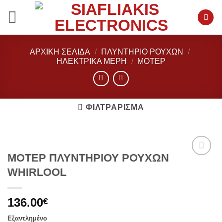
Μετάβαση
στο
περιεχόμενο
ΑΡΧΙΚΉ ΣΕΛΊΔΑ
/
ΠΛΥΝΤΗΡΙΟ ΡΟΥΧΩΝ
/
ΗΛΕΚΤΡΙΚΆ ΜΈΡΗ
/
ΜΟΤΈΡ
ΦΙΛΤΡΆΡΙΣΜΑ
ΜΟΤΕΡ ΠΛΥΝΤΗΡΙΟΥ ΡΟΥΧΩΝ
Add to
WHIRLOOL
wishlist
136.00
€
Εξαντλημένο