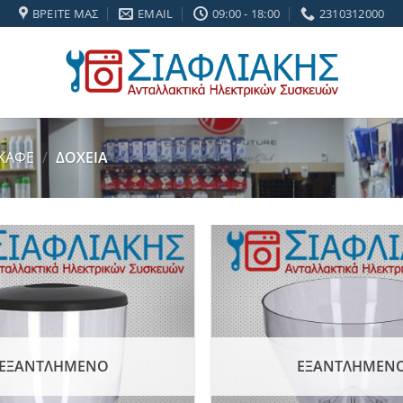
ΒΡΕΊΤΕ ΜΑΣ
EMAIL
09:00 - 18:00
2310312000
 ΚΑΦΕ
/
ΔΟΧΕΙΑ
Add to
wishlist
ΕΞΑΝΤΛΗΜΈΝΟ
ΕΞΑΝΤΛΗΜΈΝ