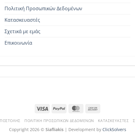
Πολιτική Προσωπικών Δεδομένων
Κατασκευαστές
Σχετικά με εμάς
Επικοινωνία
Visa
PayPal
MasterCard
Cash
On
ΑΠΟΣΤΟΛΉΣ
ΠΟΛΙΤΙΚΉ ΠΡΟΣΩΠΙΚΏΝ ΔΕΔΟΜΈΝΩΝ
ΚΑΤΑΣΚΕΥΑΣΤΈΣ
Delivery
Copyright 2026 ©
Siafliakis
| Development by
ClickSolvers