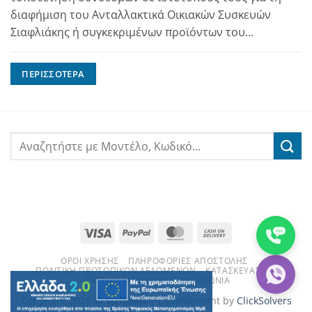
διαφήμιση του Ανταλλακτικά Οικιακών Συσκευών
Σιαφλιάκης ή συγκεκριμένων προϊόντων του...
ΠΕΡΙΣΣΌΤΕΡΑ
Visa
PayPal
MasterCard
Cash
On
ΌΡΟΙ ΧΡΉΣΗΣ
ΠΛΗΡΟΦΟΡΊΕΣ ΑΠΟΣΤΟΛΉΣ
Delivery
ΠΟΛΙΤΙΚΉ ΠΡΟΣΩΠΙΚΏΝ ΔΕΔΟΜΈΝΩΝ
ΚΑΤΑΣΚΕΥΑΣΤΈΣ
ΣΧΕΤΙΚΆ ΜΕ ΕΜΆΣ
ΕΠΙΚΟΙΝΩΝΊΑ
Copyright 2026 ©
Siafliakis
| Development by
ClickSolvers