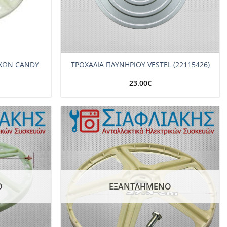
+
ΥΧΩΝ CANDY
ΤΡΟΧΑΛΙΑ ΠΛΥΝΗΡΙΟΥ VESTEL (22115426)
23.00
€
Add to
Add to
wishlist
wishlist
Ο
ΕΞΑΝΤΛΗΜΈΝΟ