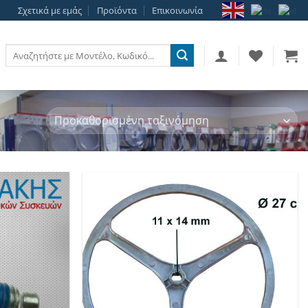
Σχετικά με εμάς
Προϊόντα
Επικοινωνία
Αναζήτηση
για:
Add to
Add to
wishlist
wishlist