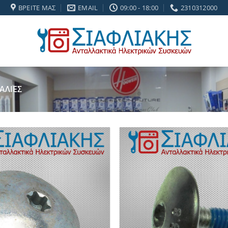
ΒΡΕΊΤΕ ΜΑΣ
EMAIL
09:00 - 18:00
2310312000
ΑΛΊΕΣ
Add to
wishlist