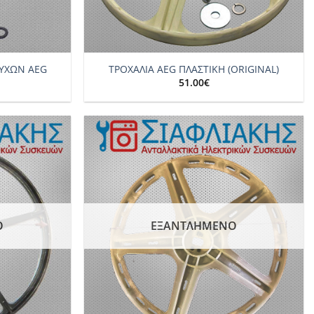
+
ΟΥΧΩΝ AEG
ΤΡΟΧΑΛΙΑ AEG ΠΛΑΣΤΙΚΗ (ORIGINAL)
51.00
€
Add to
Add to
wishlist
wishlist
Ο
ΕΞΑΝΤΛΗΜΈΝΟ