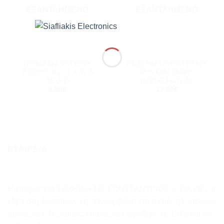
ΕΞΑΝΤΛΗΜΈΝΟ
ΕΞΑΝΤΛΗΜΈΝΟ
ΠΟΔΑΡΑΚΙ ΨΥΓΕΙΟΥ
ΠΟΔΑΡΑΚΙ ΠΛΥΝΤΗΡΙΟΥ
INDESIT D17,7 X 37,5
ΡΟΥΧΩΝ 45ΑΡΙ*
ΛΕΥΚΟ
(ΜΕΤΑΤΡΟΠΗΣ)
5.50
€
17.00
€
ΕΤΑΙΡΕΙΑ
Η επιχείρηση ΣΙΑΦΛΙΑΚΗΣ ΚΩΝΣΤΑΝΤΙΝΟΣ & ΣΙΑ ΟΕ, με
έδρα στη Θεσσαλονίκη, αναλαμβάνει επισκευές ηλεκτρικών
συσκευών. Η εταιρεία επισκευών ιδρύθηκε το 1978 και έχει