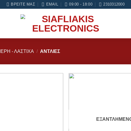
ηση σε κάθε εργασία Service
ΒΡΕΊΤΕ ΜΑΣ
EMAIL
09:00 - 18:00
2310312000
ΈΡΗ - ΛΆΣΤΙΧΑ
/
ΑΝΤΛΊΕΣ
Add to
wishlist
ΕΞΑΝΤΛΗΜΈΝ