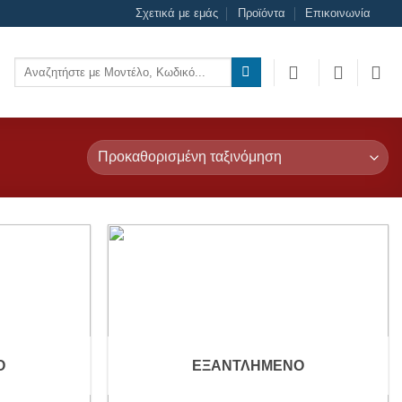
Σχετικά με εμάς
Προϊόντα
Επικοινωνία
Αναζήτηση
για:
Add to
Add to
wishlist
wishlist
Ο
ΕΞΑΝΤΛΗΜΈΝΟ