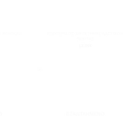
+
Υ ΡΟΥΧΩΝ
ΕΞΩΤΕΡΙΚΟΣ ΣΦΥΚΤΗΡΑΣ ΛΑΣΤΙΧΟΥ
ΠΟΡΤΑΣ
13.00
€
Add to
Add to
wishlist
wishlist
Ο
ΕΞΑΝΤΛΗΜΈΝΟ