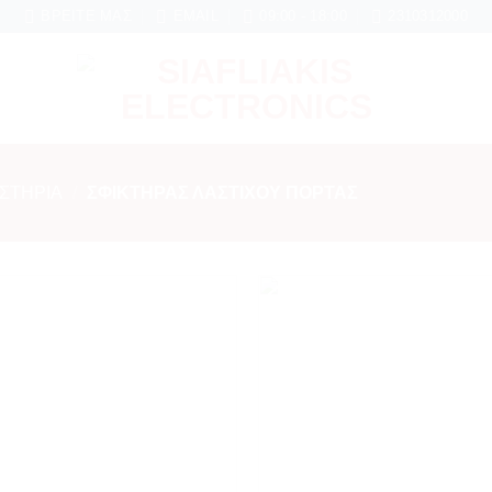
ύηση σε κάθε εργασία Service
ΒΡΕΊΤΕ ΜΑΣ
EMAIL
09:00 - 18:00
2310312000
ΙΣΤΗΡΙΑ
/
ΣΦΙΚΤΗΡΑΣ ΛΑΣΤΙΧΟΥ ΠΟΡΤΑΣ
Add to
wishlist