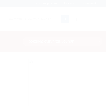
Σχετικά με εμάς
Προϊόντα
Επικοινωνία
Αναζήτηση
για:
Add to
Add to
wishlist
wishlist