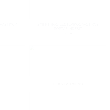
+
 ΛΑΣΤΙΧΟΥ
ΣΦΙΓΚΤΗΡΑΣ ΕΣΩΤΕΡΙΚΟΣ ΛΑΣΤΙΧΟΥ
ΠΟΡΤΑΣ INDESIT
9.00
€
Add to
Add to
wishlist
wishlist
Ο
ΕΞΑΝΤΛΗΜΈΝΟ