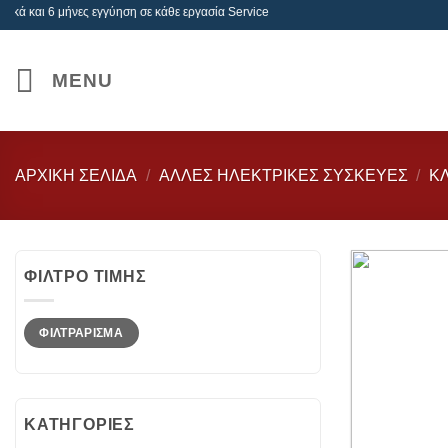
Μετάβαση
αι 6 μήνες εγγύηση σε κάθε εργασία Service
στο
περιεχόμενο
MENU
ΑΡΧΙΚΉ ΣΕΛΊΔΑ
/
ΑΛΛΕΣ ΗΛΕΚΤΡΙΚΕΣ ΣΥΣΚΕΥΕΣ
/
ΚΛ
ΦΊΛΤΡΟ ΤΙΜΉΣ
Ελάχιστη
Μέγιστη
ΦΙΛΤΡΆΡΙΣΜΑ
τιμή
τιμή
ΚΑΤΗΓΟΡΙΕΣ