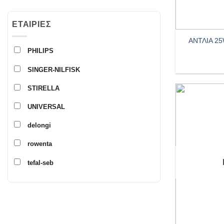
+
ΕΤΑΙΡΊΕΣ
ΑΝΤΛΙΑ 25
PHILIPS
SINGER-NILFISK
STIRELLA
UNIVERSAL
delongi
rowenta
tefal-seb