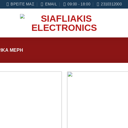
 κάθε εργασία Service
ΒΡΕΊΤΕ ΜΑΣ
EMAIL
09:00 - 18:00
2310312000
ΙΚΑ ΜΕΡΗ
Add to
wishlist