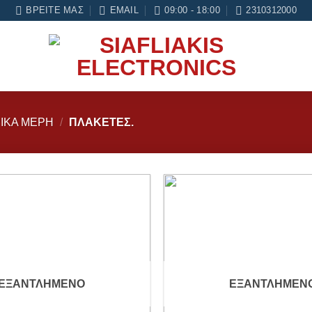
ασία Service
ΒΡΕΊΤΕ ΜΑΣ
EMAIL
09:00 - 18:00
2310312000
ΙΚΑ ΜΕΡΗ
/
ΠΛΑΚΈΤΕΣ.
Add to
wishlist
ΕΞΑΝΤΛΗΜΈΝΟ
ΕΞΑΝΤΛΗΜΈΝ