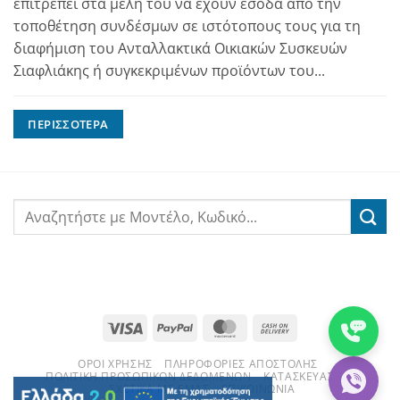
επιτρέπει στα μέλη του να έχουν έσοδα από την
τοποθέτηση συνδέσμων σε ιστότοπους τους για τη
διαφήμιση του Ανταλλακτικά Οικιακών Συσκευών
Σιαφλιάκης ή συγκεκριμένων προϊόντων του...
ΠΕΡΙΣΣΌΤΕΡΑ
Visa
PayPal
MasterCard
Cash
On
ΌΡΟΙ ΧΡΉΣΗΣ
ΠΛΗΡΟΦΟΡΊΕΣ ΑΠΟΣΤΟΛΉΣ
Delivery
ΠΟΛΙΤΙΚΉ ΠΡΟΣΩΠΙΚΏΝ ΔΕΔΟΜΈΝΩΝ
ΚΑΤΑΣΚΕΥΑΣΤΈΣ
ΣΧΕΤΙΚΆ ΜΕ ΕΜΆΣ
ΕΠΙΚΟΙΝΩΝΊΑ