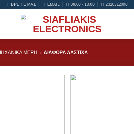
ηση σε κάθε εργασία Service
ΒΡΕΊΤΕ ΜΑΣ
EMAIL
09:00 - 18:00
2310312000
 ΜΗΧΑΝΙΚΆ ΜΈΡΗ
/
ΔΙΆΦΟΡΑ ΛΆΣΤΙΧΑ
Add to
wishlist