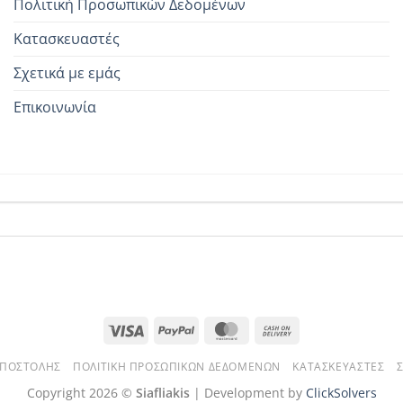
Πολιτική Προσωπικών Δεδομένων
Κατασκευαστές
Σχετικά με εμάς
Επικοινωνία
Visa
PayPal
MasterCard
Cash
On
ΑΠΟΣΤΟΛΉΣ
ΠΟΛΙΤΙΚΉ ΠΡΟΣΩΠΙΚΏΝ ΔΕΔΟΜΈΝΩΝ
ΚΑΤΑΣΚΕΥΑΣΤΈΣ
Delivery
Copyright 2026 ©
Siafliakis
| Development by
ClickSolvers