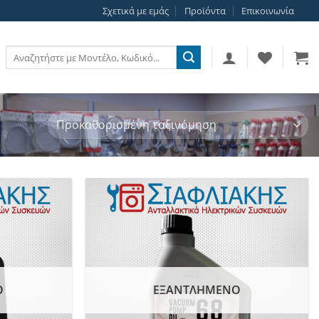
Σχετικά με εμάς
Προϊόντα
Επικοινωνία
Αναζήτηση
για:
Add to
Add to
wishlist
wishlist
Ο
ΕΞΑΝΤΛΗΜΈΝΟ