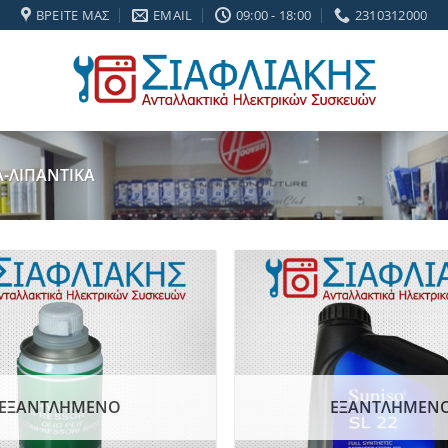
κά και 6 μήνες εγγύηση σε κάθε εργασία Service
ΒΡΕΊΤΕ ΜΑΣ
EMAIL
09:00 - 18:00
2310312000
-ΛΙΠΑΝΤΙΚΑ
Add to
wishlist
ΕΞΑΝΤΛΗΜΈΝΟ
ΕΞΑΝΤΛΗΜΈΝ