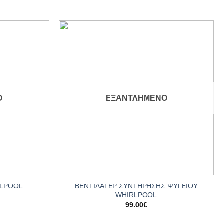
Add to
Add to
wishlist
wishlist
Ο
ΕΞΑΝΤΛΗΜΈΝΟ
+
ΒΕΝΤΙΛΑΤΕΡ ΣΥΝΤΗΡΗΣΗΣ ΨΥΓΕΙΟY
RLPOOL
WHIRLPOOL
99.00
€