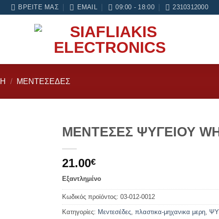
 μήνες εγγύηση σε κάθε εργασία Service
ΒΡΕΊΤΕ ΜΑΣ
EMAIL
09:00 - 18:00
2310312000
ΡΗ
/
ΜΕΝΤΕΣΈΔΕΣ
ΜΕΝΤΕΣΕΣ ΨΥΓΕΙΟΥ W
Add to
21.00
wishlist
€
Εξαντλημένο
Κωδικός προϊόντος:
03-012-0012
Κατηγορίες:
Μεντεσέδες
,
πλαστικα-μηχανικα μερη
,
ΨΥ