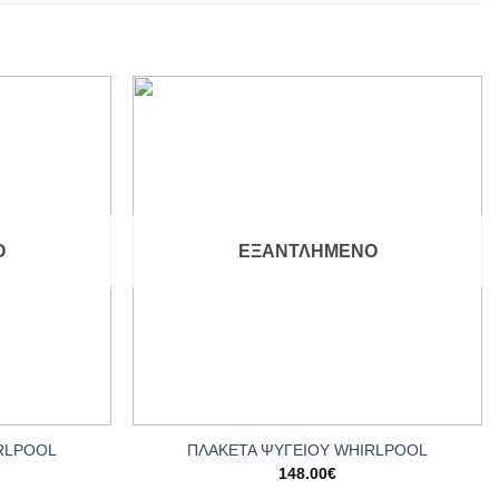
Add to
Add to
wishlist
wishlist
Ο
ΕΞΑΝΤΛΗΜΈΝΟ
+
RLPOOL
ΠΛΑΚΕΤΑ ΨΥΓΕΙΟΥ WHIRLPOOL
148.00
€