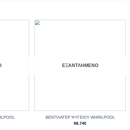
Add to
Add to
wishlist
wishlist
Ο
ΕΞΑΝΤΛΗΜΈΝΟ
+
RLPOOL
ΒΕΝΤΙΛΑΤΕΡ ΨΥΓΕΙΟY WHIRLPOOL
98.74
€