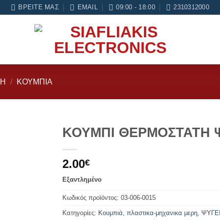
μήνες εγγύηση σε κάθε εργασία Service
ΒΡΕΊΤΕ ΜΑΣ
EMAIL
09:00 - 18:00
2310312000
ΡΗ
/
ΚΟΥΜΠΙΆ
ΚΟΥΜΠΙ ΘΕΡΜΟΣΤΑΤΗ 
Add to
2.00
wishlist
€
Εξαντλημένο
Κωδικός προϊόντος:
03-006-0015
Κατηγορίες:
Κουμπιά
,
πλαστικα-μηχανικα μερη
,
ΨΥΓΕ