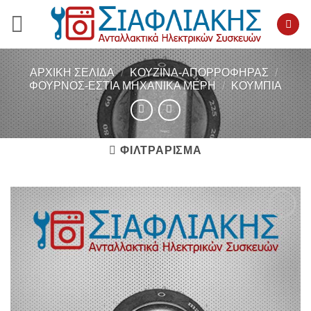
Μετάβαση
στο
περιεχόμενο
ΑΡΧΙΚΉ ΣΕΛΊΔΑ
/
ΚΟΥΖΙΝΑ-ΑΠΟΡΡΟΦΗΡΑΣ
/
ΦΟΥΡΝΟΣ-ΕΣΤΙΑ ΜΗΧΑΝΙΚΑ ΜΕΡΗ
/
ΚΟΥΜΠΙΆ
ΦΙΛΤΡΆΡΙΣΜΑ
Add to
wishlist