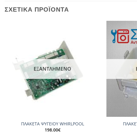
ΣΧΕΤΙΚΆ ΠΡΟΪΌΝΤΑ
Add to
wishlist
ΕΞΑΝΤΛΗΜΈΝΟ
+
+
ΠΛΑΚΕΤΑ ΨΥΓΕΙΟΥ WHIRLPOOL
ΠΛΑΚΕ
198.00
€