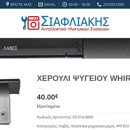
ΒΡΕΊΤΕ ΜΑΣ
EMAIL
09:00 - 18:00
2310312000
/
ΛΑΒΈΣ
ΧΕΡΟΥΛΙ ΨΥΓΕΙΟΥ WHI
Add to
40.00
wishlist
€
Εξαντλημένο
Κωδικός προϊόντος:
03-014-0006
Κατηγορίες:
Λαβές
,
πλαστικα-μηχανικα μερη
,
ΨΥΓΕΙΟ