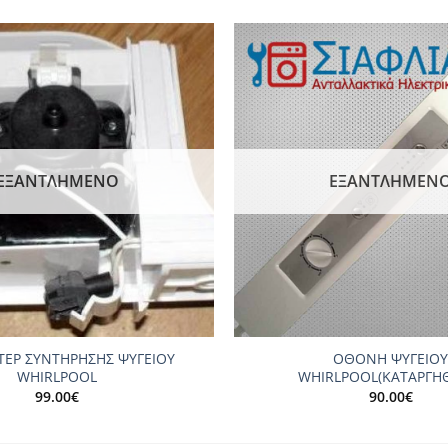
Add to
wishlist
ΕΞΑΝΤΛΗΜΈΝΟ
ΕΞΑΝΤΛΗΜΈΝ
+
ΤΕΡ ΣΥΝΤΗΡΗΣΗΣ ΨΥΓΕΙΟY
ΟΘΟΝΗ ΨΥΓΕΙΟ
WHIRLPOOL
WHIRLPOOL(ΚΑΤΑΡΓΗ
99.00
€
90.00
€