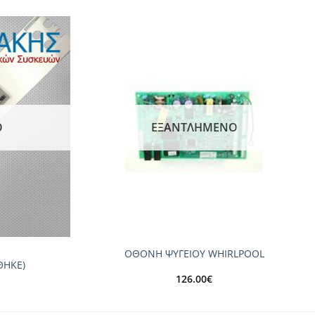
Add to
Add to
wishlist
wishlist
Ο
ΕΞΑΝΤΛΗΜΈΝΟ
+
Υ
ΟΘΟΝΗ ΨΥΓΕΙΟΥ WHIRLPOOL
ΘΗΚΕ)
126.00
€