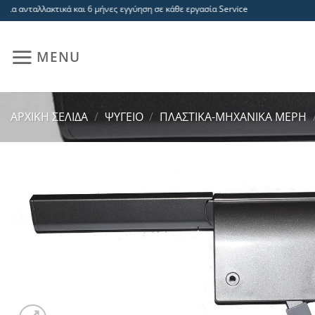
Μετάβαση
ταλλακτικά και 6 μήνες εγγύηση σε κάθε εργασία Service
στο
περιεχόμενο
MENU
ΑΡΧΙΚΉ ΣΕΛΊΔΑ
/
ΨΥΓΕΙΟ
/
ΠΛΑΣΤΙΚΑ-ΜΗΧΑΝΙΚΑ ΜΕΡΗ