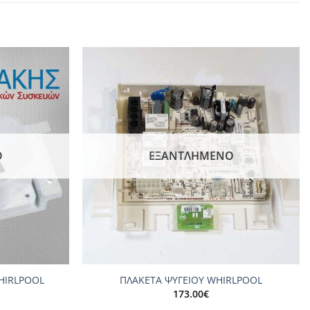
Add to
Add to
wishlist
wishlist
Ο
ΕΞΑΝΤΛΗΜΈΝΟ
+
HIRLPOOL
ΠΛΑΚΕΤΑ ΨΥΓΕΙΟΥ WHIRLPOOL
173.00
€