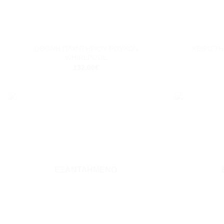
+
+
ΟΘΟΝΗ ΠΛΥΝΤΗΡΙΟΥ ΡΟΥΧΩΝ
ΧΕΙΡΙΣΤ
WHIRLPOOL
132.00
€
Add to
wishlist
ΕΞΑΝΤΛΗΜΈΝΟ