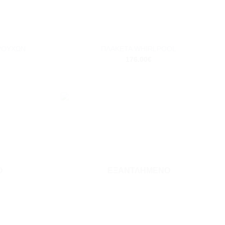
+
ΡΟΥΧΩΝ
ΠΛΑΚΕΤΑ WHIRLPOOL
176.00
€
Add to
Add to
wishlist
wishlist
Ο
ΕΞΑΝΤΛΗΜΈΝΟ