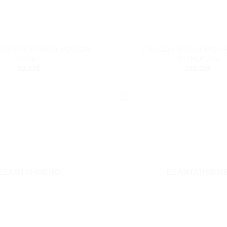
+
ΗΡΙΟ ΠΛΥΝΤΗΡΙΟΥ ΡΟΥΧΩΝ
ΠΛΑΚΕΤΑ ΠΛΥΝΤΗΡΙΟΥ 
CANDY
WHIRLPOOL
52.37
€
162.00
€
Add to
wishlist
ΕΞΑΝΤΛΗΜΈΝΟ
ΕΞΑΝΤΛΗΜΈΝ