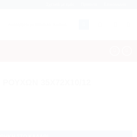
Σχετικά με εμάς
Προϊόντα
Επικοινωνία
Αναζήτηση
για:
 ΡΟΥΧΩΝ 35Χ72Χ10/12
 ποσότητα
ΘΉΚΗ ΣΤΟ ΚΑΛΆΘΙ