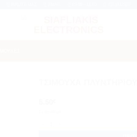
ήνες εγγύηση σε κάθε εργασία Service
ΒΡΕΊΤΕ ΜΑΣ
EMAIL
09:00 - 18:00
2310312000
ΙΜΟΎΧΕΣ
ΤΣΙΜΟΥΧΑ ΠΛΥΝΤΗΡΙΟΥ
Add to
5.50
wishlist
€
Σε απόθεμα
ΤΣΙΜΟΥΧΑ ΠΛΥΝΤΗΡΙΟΥ ΡΟΥΧΩΝ 35Χ72Χ10/12
ΠΡΟΣ