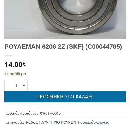
ΡΟΥΛΕΜΑΝ 6206 2Ζ (SKF) (C00044765)
14.00
€
Σε απόθεμα
ΡΟΥΛΕΜΑΝ 6206 2Ζ (SKF) (C00044765) ποσότητα
ΠΡΟΣΘΉΚΗ ΣΤΟ ΚΑΛΆΘΙ
Κωδικός προϊόντος:
01-017-0015
Κατηγορίες:
Κάδος
,
ΠΛΥΝΤΗΡΙΟ ΡΟΥΧΩΝ
,
Ρουλεμάν-φωλιες