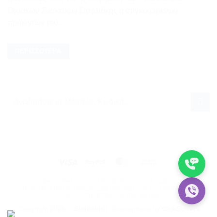
Οικιακών Συσκευών Σιαφλιάκης ή συγκεκριμένων
προϊόντων του...
ΠΕΡΙΣΣΌΤΕΡΑ
Visa
PayPal
MasterCard
Cash
On
ΌΡΟΙ ΧΡΉΣΗΣ
ΠΛΗΡΟΦΟΡΊΕΣ ΑΠΟΣΤΟΛΉΣ
Delivery
ΠΟΛΙΤΙΚΉ ΠΡΟΣΩΠΙΚΏΝ ΔΕΔΟΜΈΝΩΝ
ΚΑΤΑΣΚΕΥΑΣΤΈΣ
ΣΧΕΤΙΚΆ ΜΕ ΕΜΆΣ
ΕΠΙΚΟΙΝΩΝΊΑ
Copyright 2026 ©
Siafliakis
| Development by
ClickSolvers