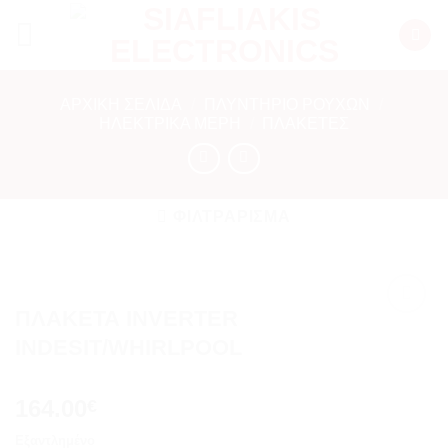
Μετάβαση
στο
περιεχόμενο
ΑΡΧΙΚΉ ΣΕΛΊΔΑ
/
ΠΛΥΝΤΗΡΙΟ ΡΟΥΧΩΝ
/
ΗΛΕΚΤΡΙΚΆ ΜΈΡΗ
/
ΠΛΑΚΈΤΕΣ
ΦΙΛΤΡΆΡΙΣΜΑ
ΠΛΑΚΕΤΑ INVERTER
Add to
INDESIT/WHIRLPOOL
wishlist
164.00
€
Εξαντλημένο