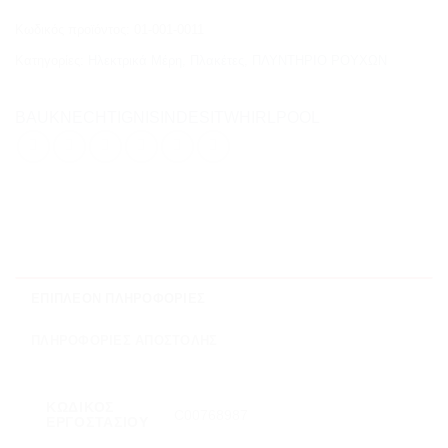
Κωδικός προϊόντος:
01-001-0011
Κατηγορίες:
Ηλεκτρικά Μέρη
,
Πλακέτες
,
ΠΛΥΝΤΗΡΙΟ ΡΟΥΧΩΝ
BAUKNECHT
IGNIS
INDESIT
WHIRLPOOL
ΕΠΙΠΛΈΟΝ ΠΛΗΡΟΦΟΡΊΕΣ
ΠΛΗΡΟΦΟΡΊΕΣ ΑΠΟΣΤΟΛΉΣ
ΚΩΔΙΚΌΣ
C00768987
ΕΡΓΟΣΤΑΣΊΟΥ