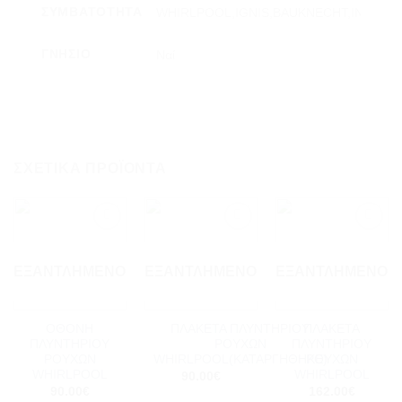
ΣΥΜΒΑΤΌΤΗΤΑ
WHIRLPOOL,IGNIS,BAUKNECHT,INDESIT
ΓΝΉΣΙΟ
Ναί
ΣΧΕΤΙΚΆ ΠΡΟΪΌΝΤΑ
Add to
Add to
Add to
wishlist
wishlist
wishlist
ΕΞΑΝΤΛΗΜΈΝΟ
ΕΞΑΝΤΛΗΜΈΝΟ
ΕΞΑΝΤΛΗΜΈΝΟ
ΟΘΟΝΗ
ΠΛΑΚΕΤΑ ΠΛΥΝΤΗΡΙΟΥ
ΠΛΑΚΕΤΑ
ΠΛΥΝΤΗΡΙΟΥ
ΡΟΥΧΩΝ
ΠΛΥΝΤΗΡΙΟΥ
ΡΟΥΧΩΝ
WHIRLPOOL(ΚΑΤΑΡΓΗΘΗΚΕ)
ΡΟΥΧΩΝ
WHIRLPOOL
WHIRLPOOL
90.00
€
90.00
€
162.00
€