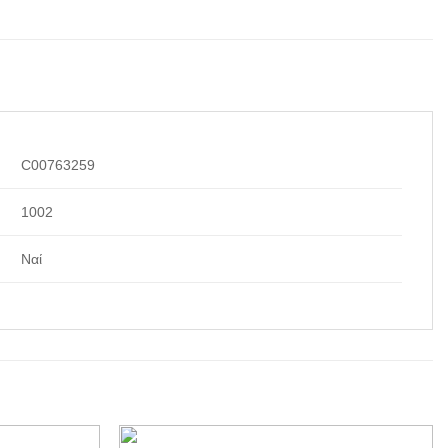
C00763259
1002
Ναί