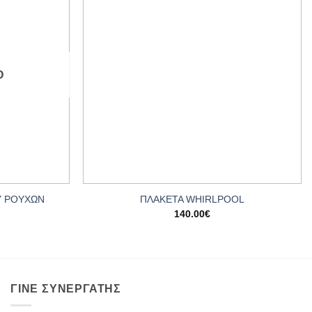
Add to
Add to
wishlist
wishlist
Ο
+
Υ ΡΟΥΧΩΝ
ΠΛΑΚΕΤΑ WHIRLPOOL
140.00
€
ΓΊΝΕ ΣΥΝΕΡΓΆΤΗΣ