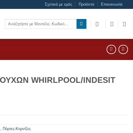
Σχετικά με εμάς
Προϊόντα
Επικοινωνία
Αναζήτηση
για:
ΡΟΥΧΩΝ WHIRLPOOL/INDESIT
α
,
Πόρτες-Κορνίζες