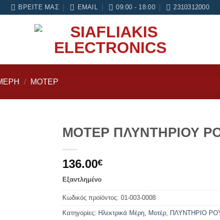
ά και 6 μήνες εγγύηση σε κάθε εργασία Service
ΒΡΕΊΤΕ ΜΑΣ
EMAIL
09:00 - 18:00
2310312000
ΜΈΡΗ
/
ΜΟΤΈΡ
ΜΟΤΕΡ ΠΛΥΝΤΗΡΙΟΥ Ρ
Add to
136.00
wishlist
€
Εξαντλημένο
Κωδικός προϊόντος:
01-003-0008
Κατηγορίες:
Ηλεκτρικά Μέρη
,
Μοτέρ
,
ΠΛΥΝΤΗΡΙΟ ΡΟ