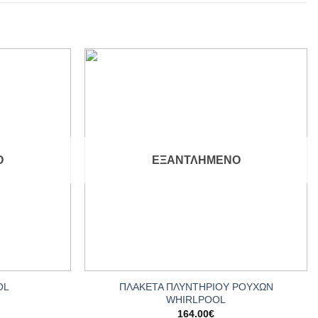
Add to
Add to
wishlist
wishlist
Ο
ΕΞΑΝΤΛΗΜΈΝΟ
+
ΠΛΑΚΕΤΑ ΠΛΥΝΤΗΡΙΟΥ ΡΟΥΧΩΝ
OL
WHIRLPOOL
164.00
€