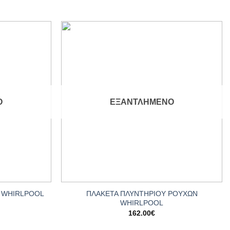
Add to
Add to
wishlist
wishlist
Ο
ΕΞΑΝΤΛΗΜΈΝΟ
+
ΠΛΑΚΕΤΑ ΠΛΥΝΤΗΡΙΟΥ ΡΟΥΧΩΝ
 WHIRLPOOL
WHIRLPOOL
162.00
€