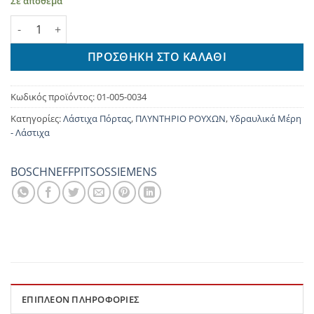
Σε απόθεμα
ΛΑΣΤΙΧΟ ΠΟΡΤΑΣ SIEMENS 8KG (41.01.20.20) ποσότητα
ΠΡΟΣΘΉΚΗ ΣΤΟ ΚΑΛΆΘΙ
Κωδικός προϊόντος:
01-005-0034
Κατηγορίες:
Λάστιχα Πόρτας
,
ΠΛΥΝΤΗΡΙΟ ΡΟΥΧΩΝ
,
Υδραυλικά Μέρη
- Λάστιχα
BOSCH
NEFF
PITSOS
SIEMENS
ΕΠΙΠΛΈΟΝ ΠΛΗΡΟΦΟΡΊΕΣ