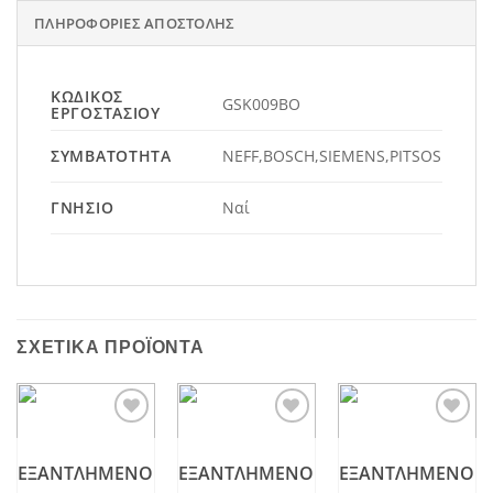
ΠΛΗΡΟΦΟΡΊΕΣ ΑΠΟΣΤΟΛΉΣ
ΚΩΔΙΚΌΣ
GSK009BO
ΕΡΓΟΣΤΑΣΊΟΥ
ΣΥΜΒΑΤΌΤΗΤΑ
NEFF,BOSCH,SIEMENS,PITSOS
ΓΝΉΣΙΟ
Ναί
ΣΧΕΤΙΚΆ ΠΡΟΪΌΝΤΑ
Add to
Add to
Add to
wishlist
wishlist
wishlist
ΕΞΑΝΤΛΗΜΈΝΟ
ΕΞΑΝΤΛΗΜΈΝΟ
ΕΞΑΝΤΛΗΜΈΝΟ