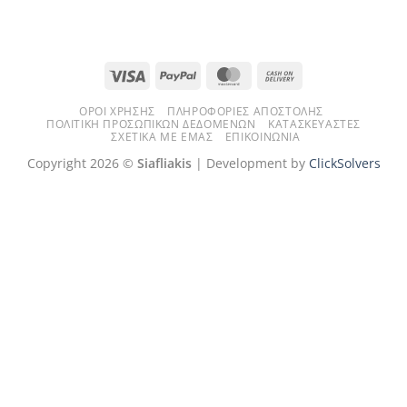
Visa
PayPal
MasterCard
Cash
On
ΌΡΟΙ ΧΡΉΣΗΣ
ΠΛΗΡΟΦΟΡΊΕΣ ΑΠΟΣΤΟΛΉΣ
Delivery
ΠΟΛΙΤΙΚΉ ΠΡΟΣΩΠΙΚΏΝ ΔΕΔΟΜΈΝΩΝ
ΚΑΤΑΣΚΕΥΑΣΤΈΣ
ΣΧΕΤΙΚΆ ΜΕ ΕΜΆΣ
ΕΠΙΚΟΙΝΩΝΊΑ
Copyright 2026 ©
Siafliakis
| Development by
ClickSolvers