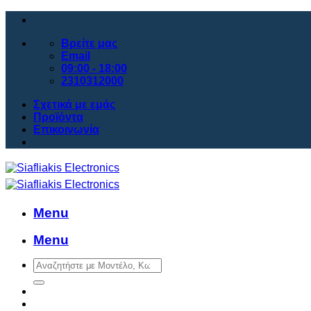
Μετάβαση
στο
περιεχόμενο
Βρείτε μας
Email
09:00 - 18:00
2310312000
Σχετικά με εμάς
Προϊόντα
Επικοινωνία
Menu
Menu
Αναζήτηση
για: