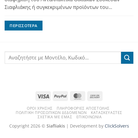
Σιαφλιάκης ή συγκεκριμένων προϊόντων του...
ΠΕΡΙΣΣΌΤΕΡΑ
Visa
PayPal
MasterCard
Cash
On
ΌΡΟΙ ΧΡΉΣΗΣ
ΠΛΗΡΟΦΟΡΊΕΣ ΑΠΟΣΤΟΛΉΣ
Delivery
ΠΟΛΙΤΙΚΉ ΠΡΟΣΩΠΙΚΏΝ ΔΕΔΟΜΈΝΩΝ
ΚΑΤΑΣΚΕΥΑΣΤΈΣ
ΣΧΕΤΙΚΆ ΜΕ ΕΜΆΣ
ΕΠΙΚΟΙΝΩΝΊΑ
Copyright 2026 ©
Siafliakis
| Development by
ClickSolvers