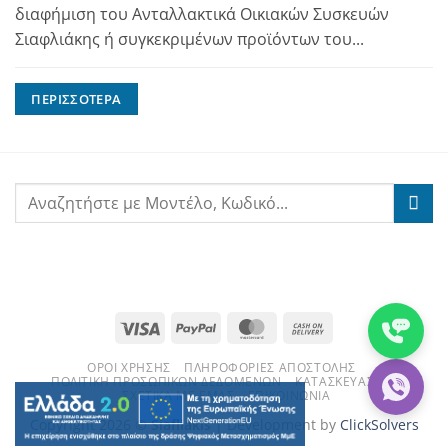
διαφήμιση του Ανταλλακτικά Οικιακών Συσκευών
Σιαφλιάκης ή συγκεκριμένων προϊόντων του...
ΠΕΡΙΣΣΌΤΕΡΑ
Visa
PayPal
MasterCard
Cash
On
ΌΡΟΙ ΧΡΉΣΗΣ
ΠΛΗΡΟΦΟΡΊΕΣ ΑΠΟΣΤΟΛΉΣ
Delivery
ΠΟΛΙΤΙΚΉ ΠΡΟΣΩΠΙΚΏΝ ΔΕΔΟΜΈΝΩΝ
ΚΑΤΑΣΚΕΥΑΣΤΈΣ
ΣΧΕΤΙΚΆ ΜΕ ΕΜΆΣ
ΕΠΙΚΟΙΝΩΝΊΑ
Copyright 2026 ©
Siafliakis
| Development by
ClickSolvers