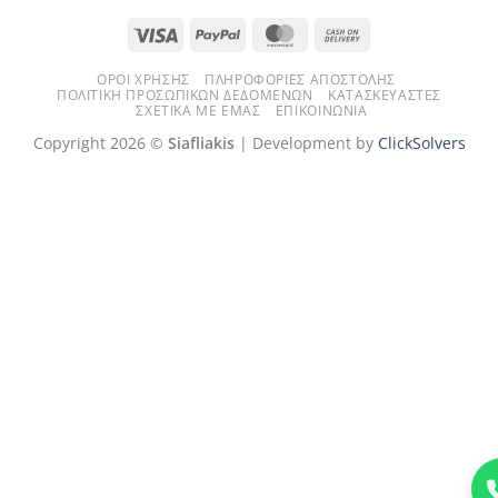
Visa
PayPal
MasterCard
Cash
On
ΌΡΟΙ ΧΡΉΣΗΣ
ΠΛΗΡΟΦΟΡΊΕΣ ΑΠΟΣΤΟΛΉΣ
Delivery
ΠΟΛΙΤΙΚΉ ΠΡΟΣΩΠΙΚΏΝ ΔΕΔΟΜΈΝΩΝ
ΚΑΤΑΣΚΕΥΑΣΤΈΣ
ΣΧΕΤΙΚΆ ΜΕ ΕΜΆΣ
ΕΠΙΚΟΙΝΩΝΊΑ
Copyright 2026 ©
Siafliakis
| Development by
ClickSolvers