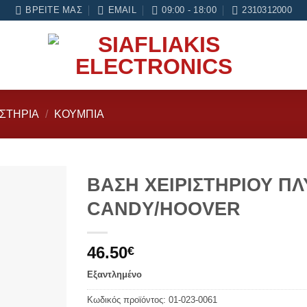
6 μήνες εγγύηση σε κάθε εργασία Service
ΒΡΕΊΤΕ ΜΑΣ
EMAIL
09:00 - 18:00
2310312000
ΙΣΤΗΡΙΑ
/
ΚΟΥΜΠΙΆ
ΒΑΣΗ ΧΕΙΡΙΣΤΗΡΙΟΥ Π
CANDY/HOOVER
Add to
wishlist
46.50
€
Εξαντλημένο
Κωδικός προϊόντος:
01-023-0061