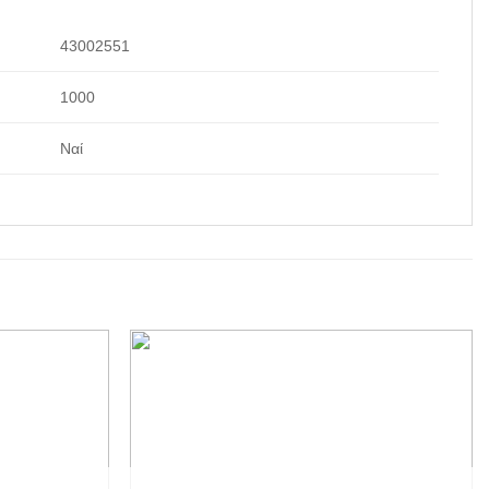
43002551
1000
Ναί
Add to
Add to
wishlist
wishlist