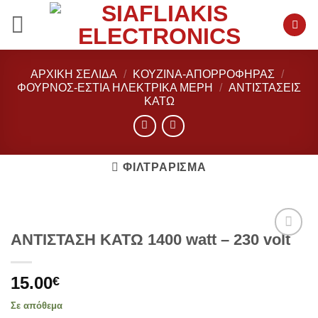
Μετάβαση
στο
περιεχόμενο
ΑΡΧΙΚΉ ΣΕΛΊΔΑ
/
ΚΟΥΖΙΝΑ-ΑΠΟΡΡΟΦΗΡΑΣ
/
ΦΟΎΡΝΟΣ-ΕΣΤΙΑ ΗΛΕΚΤΡΙΚΑ ΜΕΡΗ
/
ΑΝΤΙΣΤΆΣΕΙΣ
ΚΆΤΩ
ΦΙΛΤΡΆΡΙΣΜΑ
ΑΝΤΙΣΤΑΣΗ ΚΑΤΩ 1400 watt – 230 volt
Add to
wishlist
15.00
€
Σε απόθεμα