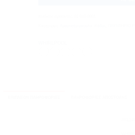
Κωδικός προϊόντος:
01-015-0001
Κατηγορίες:
Αμορτισέρ-ραουλα
,
Κάδος
,
ΠΛΥΝΤΗΡΙΟ 
WHIRLPOOL
ΕΠΙΠΛΈΟΝ ΠΛΗΡΟΦΟΡΊΕΣ
ΠΛΗΡΟΦΟΡΊΕΣ ΑΠΟΣΤΟΛΉΣ
48124
WHIR