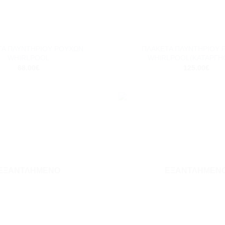
+
ΤΑ ΠΛΥΝΤΗΡΙΟΥ ΡΟΥΧΩΝ
ΠΛΑΚΕΤΑ ΠΛΥΝΤΗΡΙΟΥ 
WHIRLPOOL
WHIRLPOOL(ΚΑΤΑΡΓΗ
68.00
€
125.00
€
Add to
wishlist
ΕΞΑΝΤΛΗΜΈΝΟ
ΕΞΑΝΤΛΗΜΈΝ