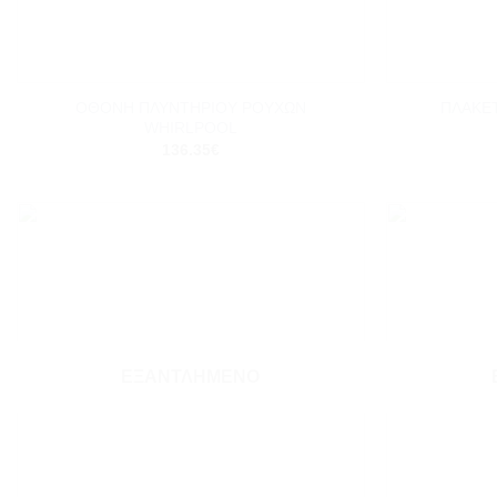
+
+
ΟΘΟΝΗ ΠΛΥΝΤΗΡΙΟΥ ΡΟΥΧΩΝ
ΠΛΑΚΕ
WHIRLPOOL
136.35
€
Add to
wishlist
ΕΞΑΝΤΛΗΜΈΝΟ