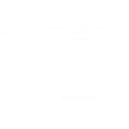
+
ΡΟΥΧΩΝ
ΟΘΟΝΗ ΠΛΥΝΤΗΡΙΟΥ ΡΟΥΧΩΝ
ΘΗΚΕ)
WHIRLPOOL
151.00
€
Add to
Add to
wishlist
wishlist
Ο
ΕΞΑΝΤΛΗΜΈΝΟ