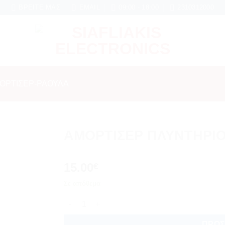
αι 6 μήνες εγγύηση σε κάθε εργασία Service
ΒΡΕΊΤΕ ΜΑΣ
EMAIL
09:00 - 18:00
2310312000
ΟΡΤΙΣΈΡ-ΡΑΟΥΛΑ
ΑΜΟΡΤΙΣΕΡ ΠΛΥΝΤΗΡΙΟ
Add to
15.00
wishlist
€
Σε απόθεμα
ΑΜΟΡΤΙΣΕΡ ΠΛΥΝΤΗΡΙΟΥ ΡΟΥΧΩΝ WHIRLPOOL 
ΠΡΟΣ