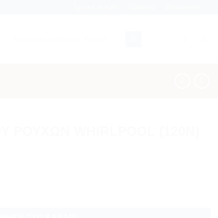
Σχετικά με εμάς
Προϊόντα
Επικοινωνία
Αναζήτηση
για:
Υ ΡΟΥΧΩΝ WHIRLPOOL (120Ν)
(120Ν) ποσότητα
ΘΉΚΗ ΣΤΟ ΚΑΛΆΘΙ