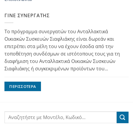
Tefal GV8730C0/23B
ΓΊΝΕ ΣΥΝΕΡΓΆΤΗΣ
Tefal GV8730E0/23
Tefal GV8730E0/23A
Το πρόγραμμα συνεργατών του Ανταλλακτικά
Tefal GV8730E0/23B
Οικιακών Συσκευών Σιαφλιάκης είναι δωρεάν και
Tefal GV8925C0
επιτρέπει στα μέλη του να έχουν έσοδα από την
τοποθέτηση συνδέσμων σε ιστότοπους τους για τη
Tefal GV8925E0/23
διαφήμιση του Ανταλλακτικά Οικιακών Συσκευών
Tefal GV8925E0/23A
Σιαφλιάκης ή συγκεκριμένων προϊόντων του...
Tefal GV8925E0/23B
Tefal GV8925G0/
ΠΕΡΙΣΣΌΤΕΡΑ
Tefal GV8926C1/23
Tefal GV8926C1/23A
Tefal GV8926C1/23B
Tefal GV8926E1