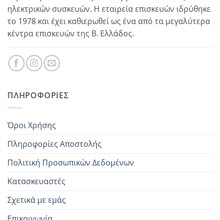
Tefal GV8711C0
ηλεκτρικών συσκευών. Η εταιρεία επισκευών ιδρύθηκε
Tefal GV8711C0/23A
το 1978 και έχει καθιερωθεί ως ένα από τα μεγαλύτερα
κέντρα επισκευών της Β. Ελλάδος.
Tefal GV8711C0/23B
Tefal GV8711E0/23
Tefal GV8711E0/23A
Tefal GV8711E0/23B
ΠΛΗΡΟΦΟΡΊΕΣ
Tefal GV8715C0
Tefal GV8715C0/23A
Όροι Χρήσης
Tefal GV8715C0/23B
Πληροφορίες Αποστολής
Tefal GV8715E0/23
Πολιτική Προσωπικών Δεδομένων
Tefal GV8715E0/23A
Κατασκευαστές
Tefal GV8715E0/23B
Tefal GV8730C0
Σχετικά με εμάς
Tefal GV8730C0/23A
Επικοινωνία