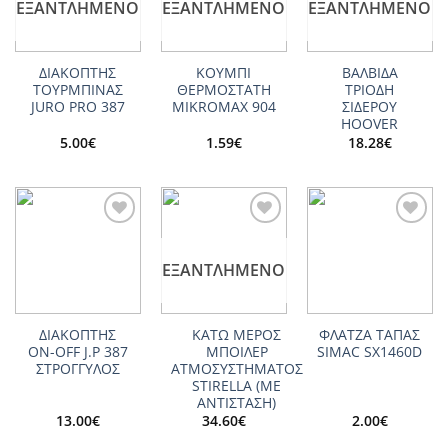
ΕΞΑΝΤΛΗΜΈΝΟ
ΕΞΑΝΤΛΗΜΈΝΟ
ΕΞΑΝΤΛΗΜΈΝΟ
Tefal
GV7830M0/
ΔΙΑΚΟΠΤΗΣ
ΚΟΥΜΠΙ
ΒΑΛΒΙΔΑ
Tefal GV7831C0/23
ΤΟΥΡΜΠΙΝΑΣ
ΘΕΡΜΟΣΤΑΤΗ
ΤΡΙΟΔΗ
JURO PRO 387
MIKROMAX 904
ΣΙΔΕΡΟΥ
Tefal GV7831C0/23A
HOOVER
5.00
€
1.59
€
18.28
€
Tefal GV7831C0/23B
Tefal GV7832C0/23B
Tefal GV7832E1/23
Add to
Add to
Add to
Tefal GV7832E1/23A
wishlist
wishlist
wishlist
ΕΞΑΝΤΛΗΜΈΝΟ
Tefal GV7832E1/23B
Tefal GV7850C0
ΔΙΑΚΟΠΤΗΣ
ΚΑΤΩ ΜΕΡΟΣ
ΦΛΑΤΖΑ ΤΑΠΑΣ
Tefal GV7850C0/23A
ΟΝ-OFF J.P 387
ΜΠΟΙΛΕΡ
SIMAC SX1460D
ΣΤΡΟΓΓΥΛΟΣ
ΑΤΜΟΣΥΣΤΗΜΑΤΟΣ
Tefal GV7850C0/23B
STIRELLA (ΜΕ
ΑΝΤΙΣΤΑΣΗ)
Tefal GV7850E0/23
13.00
€
34.60
€
2.00
€
Tefal GV7850E0/23A