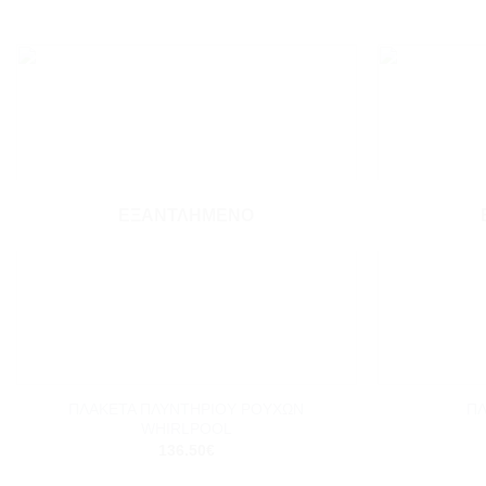
Add to
wishlist
ΕΞΑΝΤΛΗΜΈΝΟ
+
+
ΠΛΑΚΕΤΑ ΠΛΥΝΤΗΡΙΟΥ ΡΟΥΧΩΝ
ΠΛ
WHIRLPOOL
136.50
€