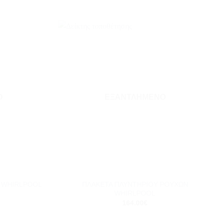
Add to
Add to
wishlist
wishlist
Ο
ΕΞΑΝΤΛΗΜΈΝΟ
+
ΠΛΑΚΕΤΑ ΠΛΥΝΤΗΡΙΟΥ ΡΟΥΧΩΝ
 WHIRLPOOL
WHIRLPOOL
164.00
€