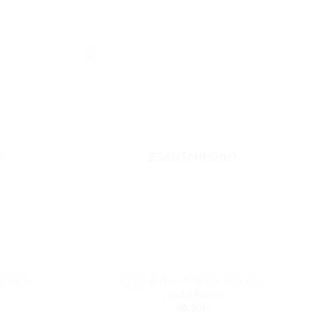
Add to
Add to
wishlist
wishlist
Ο
ΕΞΑΝΤΛΗΜΈΝΟ
+
ΡΟΥΧΩΝ
ΟΘΟΝΗ ΠΛΥΝΤΗΡΙΟΥ ΡΟΥΧΩΝ
WHIRLPOOL
90.00
€