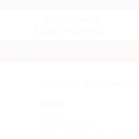
νες εγγύηση σε κάθε εργασία Service
ΒΡΕΊΤΕ ΜΑΣ
EMAIL
09:00 - 18:00
2310312000
ΜΈΡΗ
/
ΠΛΑΚΈΤΕΣ
ΠΛΑΚΕΤΑ ΠΛΥΝΤΗΡΙΟΥ
Add to
125.00
wishlist
€
Εξαντλημένο
Κωδικός προϊόντος:
01-001-0031
Κατηγορίες:
Ηλεκτρικά Μέρη
,
Πλακέτες
,
ΠΛΥΝΤΗΡΙΟ