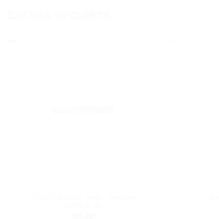
ΣΧΕΤΙΚΆ ΠΡΟΪΌΝΤΑ
Add to
wishlist
ΕΞΑΝΤΛΗΜΈΝΟ
+
+
ΠΛΑΚΕΤΑ ΠΛΥΝΤΗΡΙΟΥ ΡΟΥΧΩΝ
ΠΛ
WHIRLPOOL
162.00
€