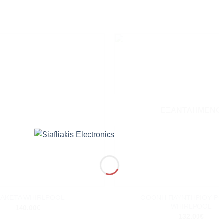
Add to
wishlist
ΕΞΑΝΤΛΗΜΈΝ
+
ΟΘΟΝΗ ΠΛΥΝΤΗΡΙΟΥ 
ΑΚΕΤΑ WHIRLPOOL
WHIRLPOOL
140.00
€
132.00
€