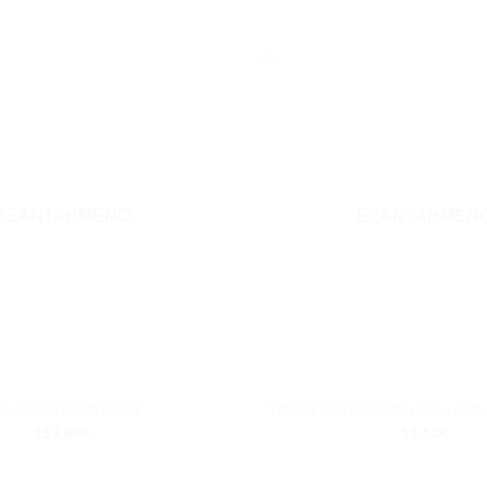
Add to
wishlist
ΕΞΑΝΤΛΗΜΈΝΟ
ΕΞΑΝΤΛΗΜΈΝ
+
ΑΚΕΤΑ WHIRLPOOL
TIMER ΠΛΥΝΤΗΡΙΟΥ ΡΟΥΧΩΝ
153.00
€
51.53
€