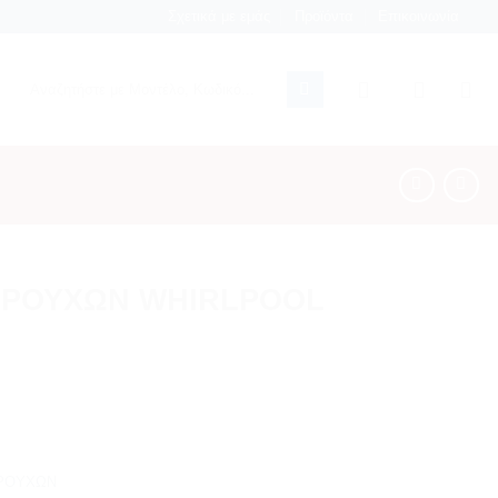
Σχετικά με εμάς
Προϊόντα
Επικοινωνία
Αναζήτηση
για:
 ΡΟΥΧΩΝ WHIRLPOOL
 ΡΟΥΧΩΝ