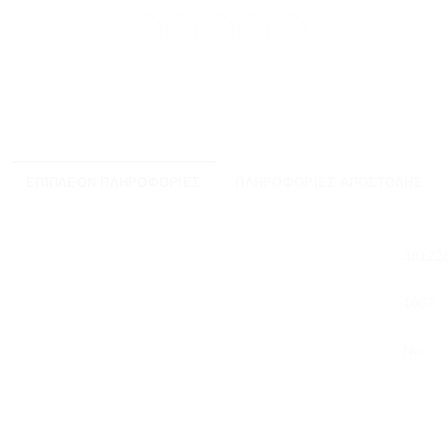
ΕΠΙΠΛΈΟΝ ΠΛΗΡΟΦΟΡΊΕΣ
ΠΛΗΡΟΦΟΡΊΕΣ ΑΠΟΣΤΟΛΉΣ
48122
1002
Ναί