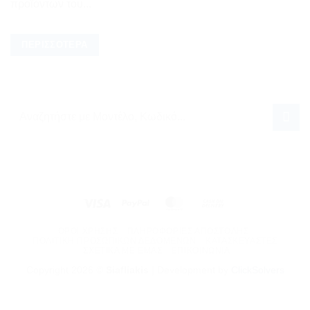
προϊόντων του...
ΠΕΡΙΣΣΌΤΕΡΑ
Visa
PayPal
MasterCard
Cash
On
ΌΡΟΙ ΧΡΉΣΗΣ
ΠΛΗΡΟΦΟΡΊΕΣ ΑΠΟΣΤΟΛΉΣ
Delivery
ΠΟΛΙΤΙΚΉ ΠΡΟΣΩΠΙΚΏΝ ΔΕΔΟΜΈΝΩΝ
ΚΑΤΑΣΚΕΥΑΣΤΈΣ
ΣΧΕΤΙΚΆ ΜΕ ΕΜΆΣ
ΕΠΙΚΟΙΝΩΝΊΑ
Copyright 2026 ©
Siafliakis
| Development by
ClickSolvers