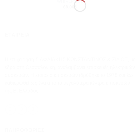
WHIRLPOOL
68.00
€
ΕΤΑΙΡΕΙΑ
Η επιχείρηση ΣΙΑΦΛΙΑΚΗΣ ΚΩΝΣΤΑΝΤΙΝΟΣ & ΣΙΑ ΟΕ, με
έδρα στη Θεσσαλονίκη, αναλαμβάνει επισκευές ηλεκτρικών
συσκευών. Η εταιρεία επισκευών ιδρύθηκε το 1978 και έχει
καθιερωθεί ως ένα από τα μεγαλύτερα κέντρα επισκευών
της Β. Ελλάδος.
ΠΛΗΡΟΦΟΡΊΕΣ