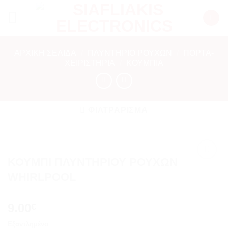
Μετάβαση
στο
περιεχόμενο
ΑΡΧΙΚΉ ΣΕΛΊΔΑ
/
ΠΛΥΝΤΗΡΙΟ ΡΟΥΧΩΝ
/
ΠΟΡΤΑ-
ΧΕΙΡΙΣΤΗΡΙΑ
/
ΚΟΥΜΠΙΆ
ΦΙΛΤΡΆΡΙΣΜΑ
ΚΟΥΜΠΙ ΠΛΥΝΤΗΡΙΟΥ ΡΟΥΧΩΝ
Add to
WHIRLPOOL
wishlist
9.00
€
Εξαντλημένο