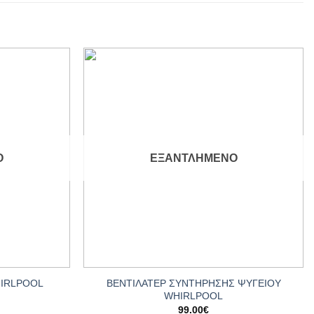
Add to
Add to
wishlist
wishlist
Ο
ΕΞΑΝΤΛΗΜΈΝΟ
+
ΒΕΝΤΙΛΑΤΕΡ ΣΥΝΤΗΡΗΣΗΣ ΨΥΓΕΙΟY
HIRLPOOL
WHIRLPOOL
99.00
€