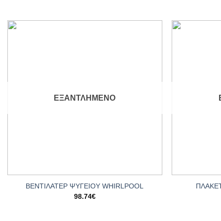
Add to
wishlist
ΕΞΑΝΤΛΗΜΈΝΟ
+
+
ΒΕΝΤΙΛΑΤΕΡ ΨΥΓΕΙΟY WHIRLPOOL
ΠΛΑΚΕ
98.74
€