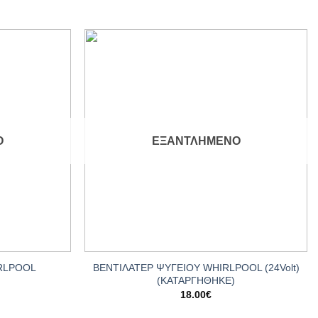
Add to
Add to
wishlist
wishlist
Ο
ΕΞΑΝΤΛΗΜΈΝΟ
+
ΒΕΝΤΙΛΑΤΕΡ ΨΥΓΕΙΟY WHIRLPOOL (24Volt)
RLPOOL
(ΚΑΤΑΡΓΗΘΗΚΕ)
18.00
€