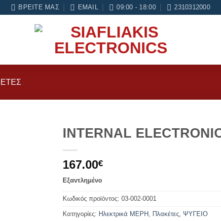
και 6 μήνες εγγύηση σε κάθε εργασία Service
ΒΡΕΊΤΕ ΜΑΣ
EMAIL
09:00 - 18:00
2310312000
ΈΤΕΣ
INTERNAL ELECTRONI
Add to
167.00
wishlist
€
Εξαντλημένο
Κωδικός προϊόντος:
03-002-0001
Κατηγορίες:
Ηλεκτρικά ΜΕΡΗ
,
Πλακέτες
,
ΨΥΓΕΙΟ