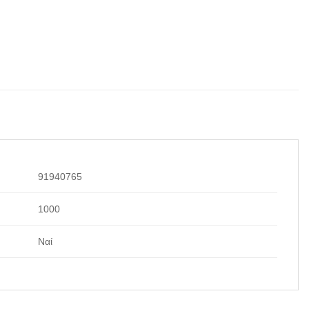
91940765
1000
Ναί