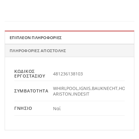
ΕΠΙΠΛΈΟΝ ΠΛΗΡΟΦΟΡΊΕΣ
ΠΛΗΡΟΦΟΡΊΕΣ ΑΠΟΣΤΟΛΉΣ
ΚΩΔΙΚΌΣ
481236138103
ΕΡΓΟΣΤΑΣΊΟΥ
WHIRLPOOL,IGNIS,BAUKNECHT,HOTPOIN
ΣΥΜΒΑΤΌΤΗΤΑ
ARISTON,INDESIT
ΓΝΉΣΙΟ
Ναί