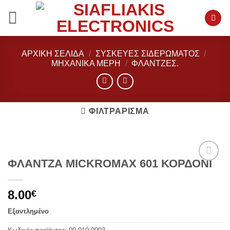
Μετάβαση
στο
περιεχόμενο
ΑΡΧΙΚΉ ΣΕΛΊΔΑ
/
ΣΥΣΚΕΥΕΣ ΣΙΔΕΡΩΜΑΤΟΣ
/
ΜΗΧΑΝΙΚΑ ΜΕΡΗ
/
ΦΛΆΝΤΖΕΣ.
ΦΙΛΤΡΆΡΙΣΜΑ
ΦΛΑΝΤΖΑ MICKROMAX 601 ΚΟΡΔΟΝΙ
Add to
wishlist
8.00
€
Εξαντλημένο