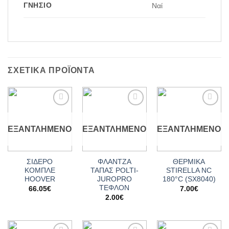
ΓΝΉΣΙΟ
Ναί
ΣΧΕΤΙΚΆ ΠΡΟΪΌΝΤΑ
Add to
Add to
Add to
wishlist
wishlist
wishlist
ΕΞΑΝΤΛΗΜΈΝΟ
ΕΞΑΝΤΛΗΜΈΝΟ
ΕΞΑΝΤΛΗΜΈΝΟ
ΣΙΔΕΡΟ
ΦΛΑΝΤΖΑ
ΘΕΡΜΙΚΑ
ΚΟΜΠΛΕ
ΤΑΠΑΣ POLTI-
STIRELLA NC
HOOVER
JUROPRO
180°C (SX8040)
ΤΕΦΛΟΝ
66.05
€
7.00
€
2.00
€