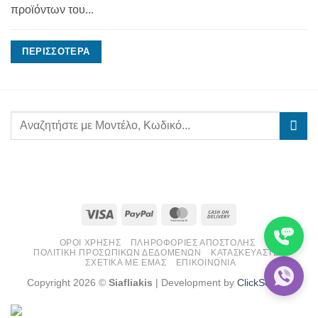
προϊόντων του...
ΠΕΡΙΣΣΌΤΕΡΑ
Visa
PayPal
MasterCard
Cash
On
ΌΡΟΙ ΧΡΉΣΗΣ
ΠΛΗΡΟΦΟΡΊΕΣ ΑΠΟΣΤΟΛΉΣ
Delivery
ΠΟΛΙΤΙΚΉ ΠΡΟΣΩΠΙΚΏΝ ΔΕΔΟΜΈΝΩΝ
ΚΑΤΑΣΚΕΥΑΣΤΈΣ
ΣΧΕΤΙΚΆ ΜΕ ΕΜΆΣ
ΕΠΙΚΟΙΝΩΝΊΑ
Copyright 2026 ©
Siafliakis
| Development by
ClickSolvers