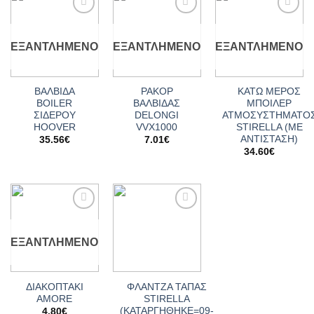
Add to
Add to
Add to
wishlist
wishlist
wishlist
ΕΞΑΝΤΛΗΜΈΝΟ
ΕΞΑΝΤΛΗΜΈΝΟ
ΕΞΑΝΤΛΗΜΈΝΟ
ΒΑΛΒΙΔΑ
ΡΑΚΟΡ
ΚΑΤΩ ΜΕΡΟΣ
BOILER
ΒΑΛΒΙΔΑΣ
ΜΠΟΙΛΕΡ
ΣΙΔΕΡΟΥ
DELONGI
ΑΤΜΟΣΥΣΤΗΜΑΤΟ
HOOVER
VVX1000
STIRELLA (ΜΕ
ΑΝΤΙΣΤΑΣΗ)
35.56
€
7.01
€
34.60
€
Add to
Add to
wishlist
wishlist
ΕΞΑΝΤΛΗΜΈΝΟ
ΔΙΑΚΟΠΤΑΚΙ
ΦΛΑΝΤΖΑ ΤΑΠΑΣ
AMORE
STIRELLA
(ΚΑΤΑΡΓΗΘΗΚΕ=09-
4.80
€