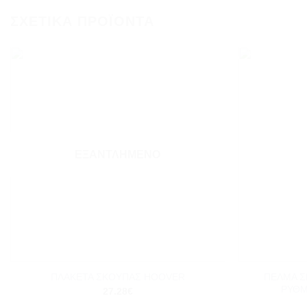
ΣΧΕΤΙΚΆ ΠΡΟΪΌΝΤΑ
Add to
wishlist
ΕΞΑΝΤΛΗΜΈΝΟ
+
+
ΠΕΛΜΑ Σ
ΠΛΑΚΕΤΑ ΣΚΟΥΠΑΣ HOOVER
ΡΥΘΜ
27.28
€