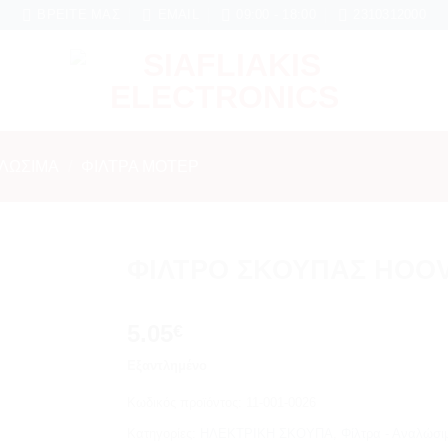
 σε κάθε εργασία Service
ΒΡΕΊΤΕ ΜΑΣ
EMAIL
09:00 - 18:00
2310312000
ΑΛΏΣΙΜΑ
/
ΦΊΛΤΡΑ ΜΟΤΈΡ
ΦΙΛΤΡΟ ΣΚΟΥΠΑΣ HOO
Add to
5.05
wishlist
€
Εξαντλημένο
Κωδικός προϊόντος:
11-001-0026
Κατηγορίες:
ΗΛΕΚΤΡΙΚΗ ΣΚΟΥΠΑ
,
Φίλτρα - Αναλώσι