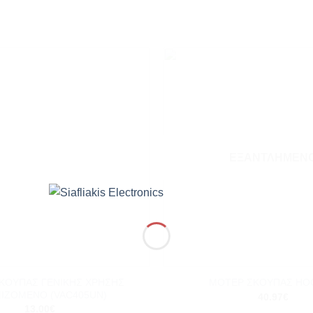
Add to
wishlist
ΕΞΑΝΤΛΗΜΈΝ
+
ΚΟΥΠΑΣ ΓΕΝΙΚΗΣ ΧΡΗΣΗΣ
ΜΟΤΕΡ ΣΚΟΥΠΑΣ HO
ΙΖΟΜΕΝΟ (VAC405UN)
40.97
€
13.00
€