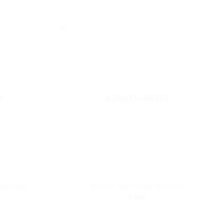
Add to
Add to
wishlist
wishlist
Ο
ΕΞΑΝΤΛΗΜΈΝΟ
+
RIGINAL)
ΦΙΛΤΡΟ ΣΚΟΥΠΑΚΙ HOOVER
7.06
€