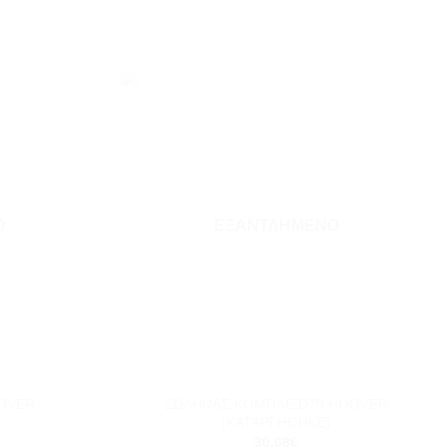
Add to
Add to
wishlist
wishlist
Ο
ΕΞΑΝΤΛΗΜΈΝΟ
+
ΣΩΛΗΝΑΣ ΚΟΜΠΛΕ D79 HOOVER
OVER
(ΚΑΤΑΡΓΗΘΗΚΕ)
30.08
€