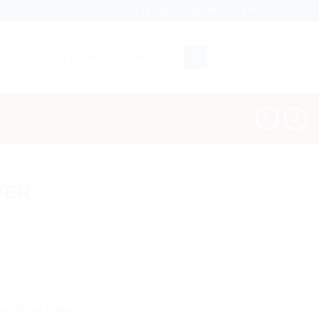
Σχετικά με εμάς
Προϊόντα
Επικοινωνία
Αναζήτηση
για:
VER
μα
,
Φίλτρα Μοτέρ