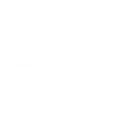
35600125
1000
Ναί