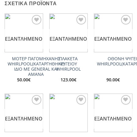
ΣΧΕΤΙΚΆ ΠΡΟΪΌΝΤΑ
Add to
Add to
Add to
wishlist
wishlist
wishlist
ΕΞΑΝΤΛΗΜΈΝΟ
ΕΞΑΝΤΛΗΜΈΝΟ
ΕΞΑΝΤΛΗΜΈΝΟ
ΜΟΤΕΡ ΠΑΓΟΜΗΧΑΝΗΣ
ΠΛΑΚΕΤΑ
ΟΘΟΝΗ ΨΥΓΕ
WHIRLPOOL(ΚΑΤΑΡΓΗΘΗΚΕ)
ΨΥΓΕΙΟΥ
WHIRLPOOL(ΚΑΤΑΡ
ΙΔΙΟ ΜΕ GENERAL KAI
WHIRLPOOL
AMANA
50.00
€
123.00
€
90.00
€
Add to
Add to
Add to
wishlist
wishlist
wishlist
ΕΞΑΝΤΛΗΜΈΝΟ
ΕΞΑΝΤΛΗΜΈΝΟ