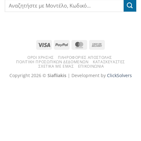
Visa
PayPal
MasterCard
Cash
On
ΌΡΟΙ ΧΡΉΣΗΣ
ΠΛΗΡΟΦΟΡΊΕΣ ΑΠΟΣΤΟΛΉΣ
Delivery
ΠΟΛΙΤΙΚΉ ΠΡΟΣΩΠΙΚΏΝ ΔΕΔΟΜΈΝΩΝ
ΚΑΤΑΣΚΕΥΑΣΤΈΣ
ΣΧΕΤΙΚΆ ΜΕ ΕΜΆΣ
ΕΠΙΚΟΙΝΩΝΊΑ
Copyright 2026 ©
Siafliakis
| Development by
ClickSolvers