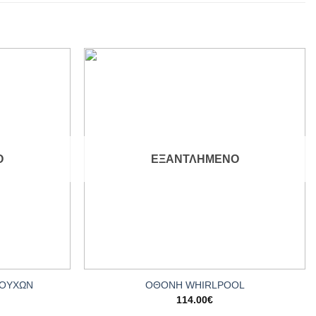
Add to
Add to
wishlist
wishlist
Ο
ΕΞΑΝΤΛΗΜΈΝΟ
+
ΡΟΥΧΩΝ
ΟΘΟΝΗ WHIRLPOOL
114.00
€