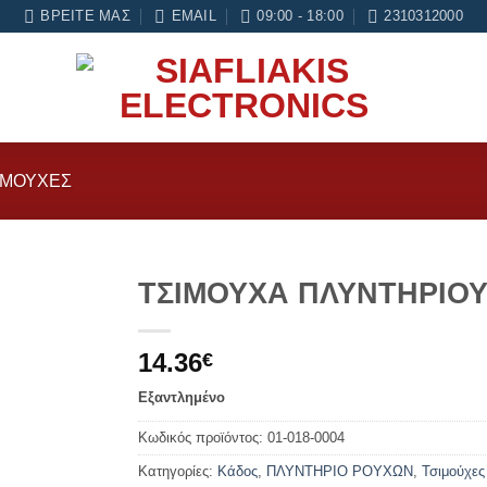
αι 6 μήνες εγγύηση σε κάθε εργασία Service
ΒΡΕΊΤΕ ΜΑΣ
EMAIL
09:00 - 18:00
2310312000
ΙΜΟΎΧΕΣ
ΤΣΙΜΟΥΧΑ ΠΛΥΝΤΗΡΙΟ
Add to
14.36
wishlist
€
Εξαντλημένο
Κωδικός προϊόντος:
01-018-0004
Κατηγορίες:
Κάδος
,
ΠΛΥΝΤΗΡΙΟ ΡΟΥΧΩΝ
,
Τσιμούχες