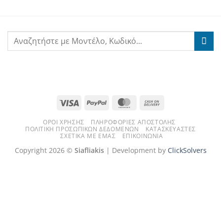
Visa
PayPal
MasterCard
Cash
On
ΌΡΟΙ ΧΡΉΣΗΣ
ΠΛΗΡΟΦΟΡΊΕΣ ΑΠΟΣΤΟΛΉΣ
Delivery
ΠΟΛΙΤΙΚΉ ΠΡΟΣΩΠΙΚΏΝ ΔΕΔΟΜΈΝΩΝ
ΚΑΤΑΣΚΕΥΑΣΤΈΣ
ΣΧΕΤΙΚΆ ΜΕ ΕΜΆΣ
ΕΠΙΚΟΙΝΩΝΊΑ
Copyright 2026 ©
Siafliakis
| Development by
ClickSolvers