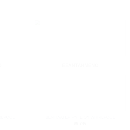
Add to
Add to
wishlist
wishlist
Ο
ΕΞΑΝΤΛΗΜΈΝΟ
+
RLPOOL
ΒΕΝΤΙΛΑΤΕΡ ΨΥΓΕΙΟY WHIRLPOOL
98.74
€