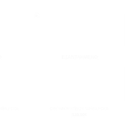
Add to
Add to
wishlist
wishlist
Ο
ΕΞΑΝΤΛΗΜΈΝΟ
+
HIRLPOOL
ΟΘΟΝΗ ΨΥΓΕΙΟΥ WHIRLPOOL
130.50
€