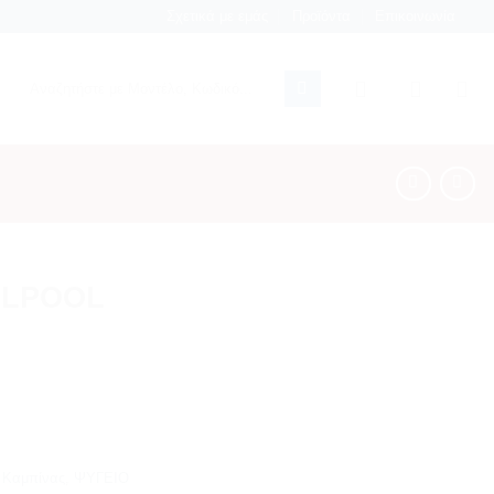
Σχετικά με εμάς
Προϊόντα
Επικοινωνία
Αναζήτηση
για:
RLPOOL
 Καμπίνας
,
ΨΥΓΕΙΟ