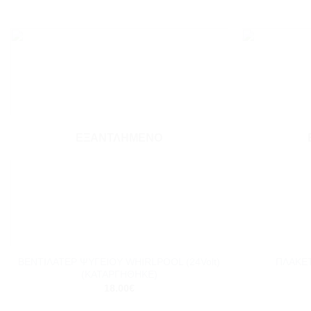
Add to
wishlist
ΕΞΑΝΤΛΗΜΈΝΟ
+
+
ΒΕΝΤΙΛΑΤΕΡ ΨΥΓΕΙΟY WHIRLPOOL (24Volt)
ΠΛΑΚΕ
(ΚΑΤΑΡΓΗΘΗΚΕ)
18.00
€