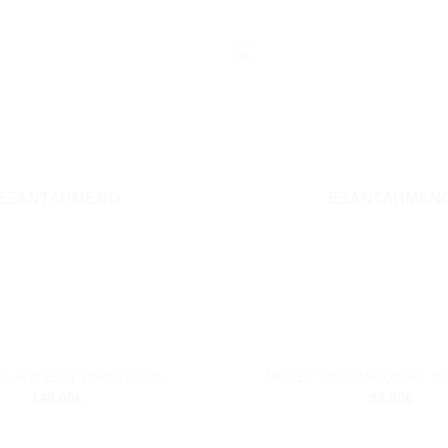
Add to
wishlist
ΕΞΑΝΤΛΗΜΈΝΟ
ΕΞΑΝΤΛΗΜΈΝ
+
ΤΑ ΨΥΓΕΙΟΥ WHIRLPOOL
ΜΟΤΕΡ ΠΑΓΟΜΗΧΑΝΗΣ W
148.00
€
95.00
€