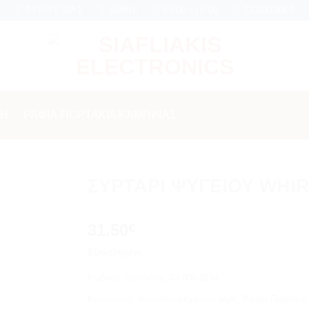
 μήνες εγγύηση σε κάθε εργασία Service
ΒΡΕΊΤΕ ΜΑΣ
EMAIL
09:00 - 18:00
2310312000
ΡΗ
/
ΡΆΦΙΑ-ΠΟΡΤΆΚΙΑ ΚΑΜΠΊΝΑΣ
ΣΥΡΤΑΡΙ ΨΥΓΕΙΟΥ WHI
Add to
31.50
wishlist
€
Εξαντλημένο
Κωδικός προϊόντος:
03-006-0154
Κατηγορίες:
πλαστικα-μηχανικα μερη
,
Ράφια-Πορτάκια