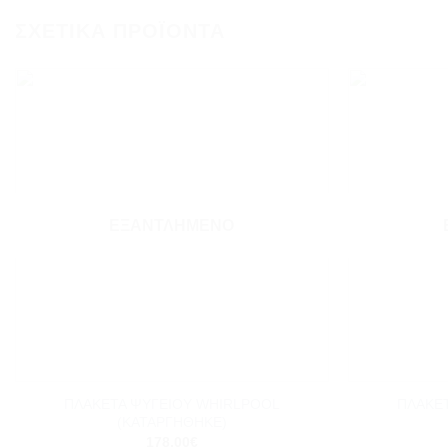
ΣΧΕΤΙΚΆ ΠΡΟΪΌΝΤΑ
Add to
wishlist
ΕΞΑΝΤΛΗΜΈΝΟ
+
+
ΠΛΑΚΕΤΑ ΨΥΓΕΙΟΥ WHIRLPOOL
ΠΛΑΚΕ
(ΚΑΤΑΡΓΗΘΗΚΕ)
178.00
€