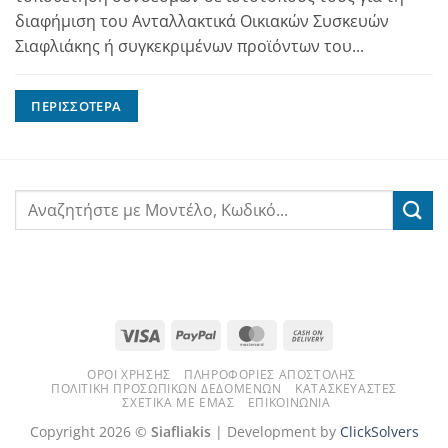
διαφήμιση του Ανταλλακτικά Οικιακών Συσκευών
Σιαφλιάκης ή συγκεκριμένων προϊόντων του...
ΠΕΡΙΣΣΌΤΕΡΑ
Visa
PayPal
MasterCard
Cash
On
ΌΡΟΙ ΧΡΉΣΗΣ
ΠΛΗΡΟΦΟΡΊΕΣ ΑΠΟΣΤΟΛΉΣ
Delivery
ΠΟΛΙΤΙΚΉ ΠΡΟΣΩΠΙΚΏΝ ΔΕΔΟΜΈΝΩΝ
ΚΑΤΑΣΚΕΥΑΣΤΈΣ
ΣΧΕΤΙΚΆ ΜΕ ΕΜΆΣ
ΕΠΙΚΟΙΝΩΝΊΑ
Copyright 2026 ©
Siafliakis
| Development by
ClickSolvers