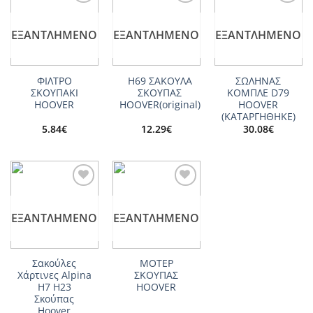
Add to
Add to
Add to
wishlist
wishlist
wishlist
ΕΞΑΝΤΛΗΜΈΝΟ
ΕΞΑΝΤΛΗΜΈΝΟ
ΕΞΑΝΤΛΗΜΈΝΟ
ΦΙΛΤΡΟ
Η69 ΣΑΚΟΥΛΑ
ΣΩΛΗΝΑΣ
ΣΚΟΥΠΑΚΙ
ΣΚΟΥΠΑΣ
ΚΟΜΠΛΕ D79
HOOVER
HOOVER(original)
HOOVER
(ΚΑΤΑΡΓΗΘΗΚΕ)
5.84
€
12.29
€
30.08
€
Add to
Add to
wishlist
wishlist
ΕΞΑΝΤΛΗΜΈΝΟ
ΕΞΑΝΤΛΗΜΈΝΟ
Σακούλες
ΜΟΤΕΡ
Χάρτινες Alpina
ΣΚΟΥΠΑΣ
H7 H23
HOOVER
Σκούπας
Hoover