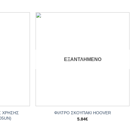
Add to
Add to
wishlist
wishlist
ΕΞΑΝΤΛΗΜΈΝΟ
+
Σ ΧΡΗΣΗΣ
ΦΙΛΤΡΟ ΣΚΟΥΠΑΚΙ HOOVER
05UN)
5.84
€