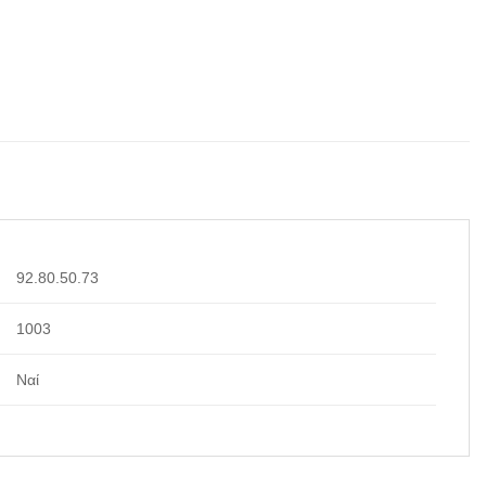
92.80.50.73
1003
Ναί