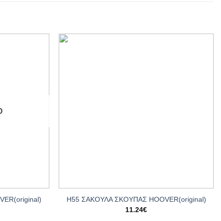
Add to
Add to
wishlist
wishlist
Ο
+
R(original)
Η55 ΣΑΚΟΥΛΑ ΣΚΟΥΠΑΣ HOOVER(original)
11.24
€