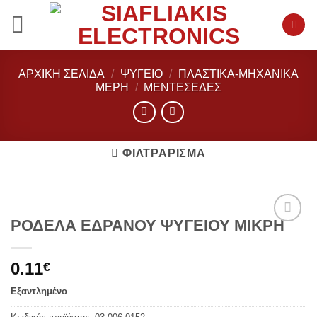
Μετάβαση
στο
περιεχόμενο
ΑΡΧΙΚΉ ΣΕΛΊΔΑ
/
ΨΥΓΕΙΟ
/
ΠΛΑΣΤΙΚΑ-ΜΗΧΑΝΙΚΑ
ΜΕΡΗ
/
ΜΕΝΤΕΣΈΔΕΣ
ΦΙΛΤΡΆΡΙΣΜΑ
ΡΟΔΕΛΑ ΕΔΡΑΝΟΥ ΨΥΓΕΙΟΥ ΜΙΚΡΗ
Add to
wishlist
0.11
€
Εξαντλημένο