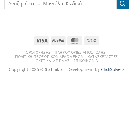
Visa
PayPal
MasterCard
Cash
On
ΌΡΟΙ ΧΡΉΣΗΣ
ΠΛΗΡΟΦΟΡΊΕΣ ΑΠΟΣΤΟΛΉΣ
Delivery
ΠΟΛΙΤΙΚΉ ΠΡΟΣΩΠΙΚΏΝ ΔΕΔΟΜΈΝΩΝ
ΚΑΤΑΣΚΕΥΑΣΤΈΣ
ΣΧΕΤΙΚΆ ΜΕ ΕΜΆΣ
ΕΠΙΚΟΙΝΩΝΊΑ
Copyright 2026 ©
Siafliakis
| Development by
ClickSolvers