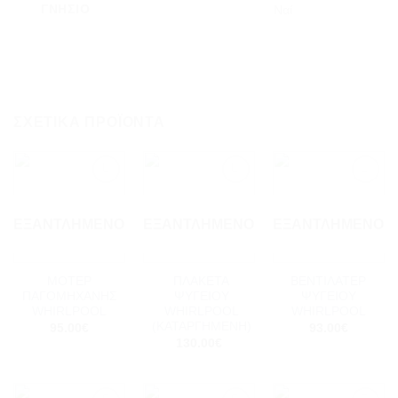
ΓΝΉΣΙΟ
Ναί
ΣΧΕΤΙΚΆ ΠΡΟΪΌΝΤΑ
Add to
Add to
Add to
wishlist
wishlist
wishlist
ΕΞΑΝΤΛΗΜΈΝΟ
ΕΞΑΝΤΛΗΜΈΝΟ
ΕΞΑΝΤΛΗΜΈΝΟ
ΜΟΤΕΡ
ΠΛΑΚΕΤΑ
ΒΕΝΤΙΛΑΤΕΡ
ΠΑΓΟΜΗΧΑΝΗΣ
ΨΥΓΕΙΟΥ
ΨΥΓΕΙΟY
WHIRLPOOL
WHIRLPOOL
WHIRLPOOL
(ΚΑΤΑΡΓΗΜΕΝΗ)
95.00
€
93.00
€
130.00
€