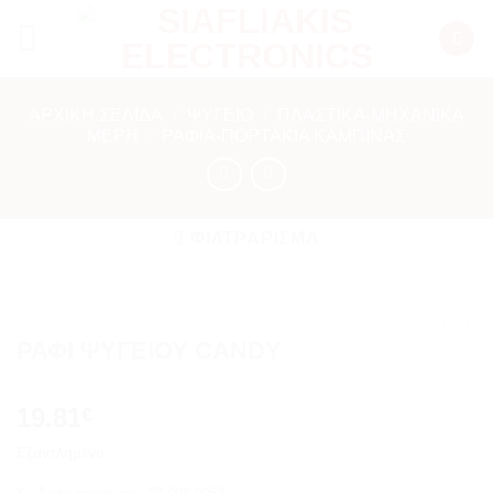
Μετάβαση
στο
περιεχόμενο
ΑΡΧΙΚΉ ΣΕΛΊΔΑ
/
ΨΥΓΕΙΟ
/
ΠΛΑΣΤΙΚΑ-ΜΗΧΑΝΙΚΑ
ΜΕΡΗ
/
ΡΆΦΙΑ-ΠΟΡΤΆΚΙΑ ΚΑΜΠΊΝΑΣ
ΦΙΛΤΡΆΡΙΣΜΑ
ΡΑΦΙ ΨΥΓΕΙΟΥ CANDY
Add to
wishlist
19.81
€
Εξαντλημένο