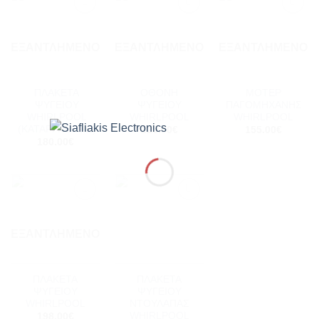
Add to
Add to
Add to
wishlist
wishlist
wishlist
ΕΞΑΝΤΛΗΜΈΝΟ
ΕΞΑΝΤΛΗΜΈΝΟ
ΕΞΑΝΤΛΗΜΈΝΟ
ΠΛΑΚΕΤΑ
ΟΘΟΝΗ
ΜΟΤΕΡ
ΨΥΓΕΙΟΥ
ΨΥΓΕΙΟΥ
ΠΑΓΟΜΗΧΑΝΗΣ
WHIRLPOOL
WHIRLPOOL
WHIRLPOOL
(ΚΑΤΑΡΓΗΘΗΚΕ)
225.00
€
155.00
€
180.00
€
Add to
Add to
wishlist
wishlist
ΕΞΑΝΤΛΗΜΈΝΟ
ΠΛΑΚΕΤΑ
ΠΛΑΚΕΤΑ
ΨΥΓΕΙΟΥ
ΨΥΓΕΙΟΥ
WHIRLPOOL
ΝΤΟΥΛΑΠΑΣ
WHIRLPOOL
198.00
€