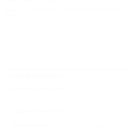
Κωδικός προϊόντος:
03-006-0068
Κατηγορίες:
πλαστικα-μηχανικα μερη
,
Ράφια-Πορτάκια Καμπίνας
,
ΨΥΓΕΙΟ
ΕΠΙΠΛΈΟΝ ΠΛΗΡΟΦΟΡΊΕΣ
ΠΛΗΡΟΦΟΡΊΕΣ ΑΠΟΣΤΟΛΉΣ
ΚΩΔΙΚΌΣ ΕΡΓΟΣΤΑΣΊΟΥ
41022355
ΣΥΜΒΑΤΌΤΗΤΑ
1000