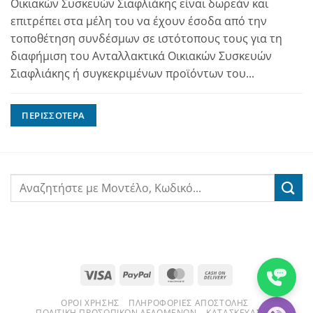
Οικιακών Συσκευών Σιαφλιάκης είναι δωρεάν και
επιτρέπει στα μέλη του να έχουν έσοδα από την
τοποθέτηση συνδέσμων σε ιστότοπους τους για τη
διαφήμιση του Ανταλλακτικά Οικιακών Συσκευών
Σιαφλιάκης ή συγκεκριμένων προϊόντων του...
ΠΕΡΙΣΣΌΤΕΡΑ
Visa
PayPal
MasterCard
Cash
On
ΌΡΟΙ ΧΡΉΣΗΣ
ΠΛΗΡΟΦΟΡΊΕΣ ΑΠΟΣΤΟΛΉΣ
Delivery
ΠΟΛΙΤΙΚΉ ΠΡΟΣΩΠΙΚΏΝ ΔΕΔΟΜΈΝΩΝ
ΚΑΤΑΣΚΕΥΑΣΤΈΣ