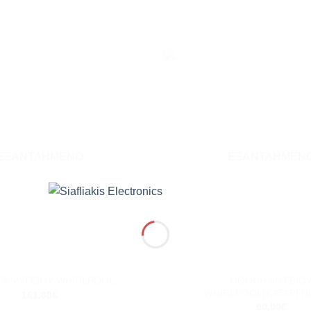
Add to
wishlist
ΕΞΑΝΤΛΗΜΈΝΟ
ΕΞΑΝΤΛΗΜΈΝ
+
ΟΘΟΝΗ ΨΥΓΕΙΟ
ΤΑ ΨΥΓΕΙΟΥ WHIRLPOOL
WHIRLPOOL(ΚΑΤΑΡΓΗ
161.00
€
90.00
€