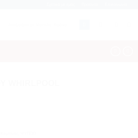
Σχετικά με εμάς
Προϊόντα
Επικοινωνία
Αναζήτηση
για:
ΟΥ WHIRLPOOL
 Καμπίνας
,
ΨΥΓΕΙΟ