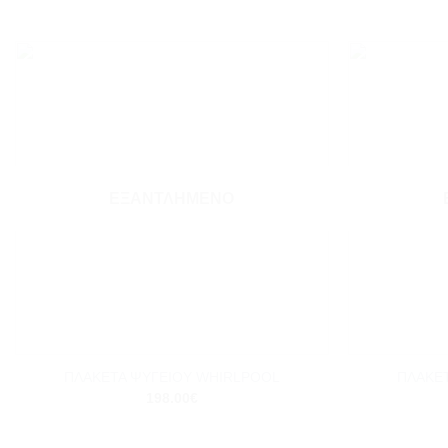
Add to
wishlist
ΕΞΑΝΤΛΗΜΈΝΟ
+
+
ΠΛΑΚΕΤΑ ΨΥΓΕΙΟΥ WHIRLPOOL
ΠΛΑΚΕ
198.00
€