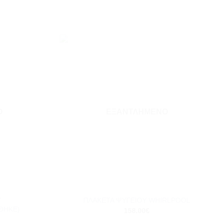
Add to
Add to
wishlist
wishlist
Ο
ΕΞΑΝΤΛΗΜΈΝΟ
+
Υ
ΠΛΑΚΕΤΑ ΨΥΓΕΙΟΥ WHIRLPOOL
ΘΗΚΕ)
158.00
€