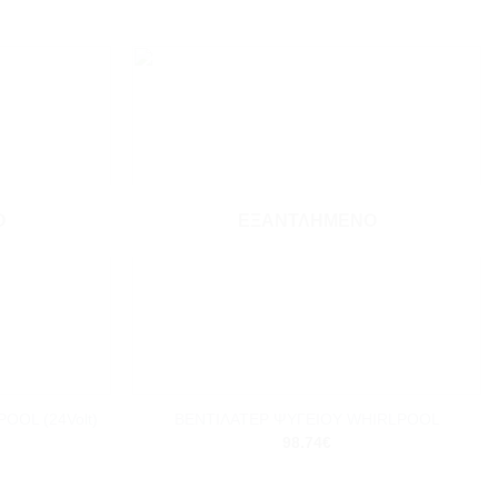
Add to
Add to
wishlist
wishlist
Ο
ΕΞΑΝΤΛΗΜΈΝΟ
+
OOL (24Volt)
ΒΕΝΤΙΛΑΤΕΡ ΨΥΓΕΙΟY WHIRLPOOL
98.74
€