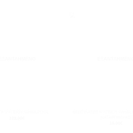
Add to
wishlist
ΕΞΑΝΤΛΗΜΈΝΟ
ΕΞΑΝΤΛΗΜΈΝ
+
ΒΕΝΤΙΛΑΤΕΡ ΨΥΓΕΙΟY WHIRLP
ΤΑ ΨΥΓΕΙΟΥ WHIRLPOOL
(ΚΑΤΑΡΓΗΘΗΚΕ)
123.00
€
18.00
€