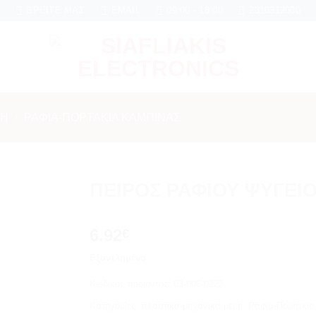
6 μήνες εγγύηση σε κάθε εργασία Service
ΒΡΕΊΤΕ ΜΑΣ
EMAIL
09:00 - 18:00
2310312000
ΡΗ
/
ΡΆΦΙΑ-ΠΟΡΤΆΚΙΑ ΚΑΜΠΊΝΑΣ
ΠΕΙΡΟΣ ΡΑΦΙΟΥ ΨΥΓΕΙ
Add to
6.92
wishlist
€
Εξαντλημένο
Κωδικός προϊόντος:
03-006-0222
Κατηγορίες:
πλαστικα-μηχανικα μερη
,
Ράφια-Πορτάκια