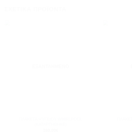
ΣΧΕΤΙΚΆ ΠΡΟΪΌΝΤΑ
Add to
wishlist
ΕΞΑΝΤΛΗΜΈΝΟ
+
+
ΠΛΑΚΕΤΑ ΨΥΓΕΙΟΥ WHIRLPOOL
ΠΛΑΚΕ
(ΚΑΤΑΡΓΗΘΗΚΕ)
180.00
€