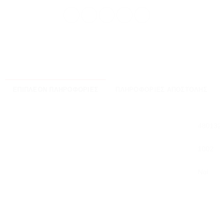
ΕΠΙΠΛΈΟΝ ΠΛΗΡΟΦΟΡΊΕΣ
ΠΛΗΡΟΦΟΡΊΕΣ ΑΠΟΣΤΟΛΉΣ
48013
1002
Ναί