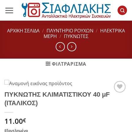
Μετάβαση
στο
περιεχόμενο
ΑΡΧΙΚΉ ΣΕΛΊΔΑ
/
ΠΛΥΝΤΗΡΙΟ ΡΟΥΧΩΝ
/
ΗΛΕΚΤΡΙΚΆ
ΜΈΡΗ
/
ΠΥΚΝΩΤΈΣ
ΦΙΛΤΡΆΡΙΣΜΑ
ΠΥΚΝΩΤΗΣ ΚΛΙΜΑΤΙΣΤΙΚΟΥ 40 μF
Add to
(ΙΤΑΛΙΚΟΣ)
wishlist
11.00
€
Εξαντλημένο